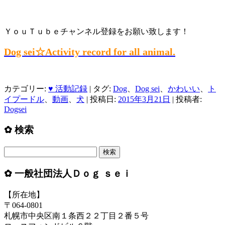
ＹｏｕＴｕｂｅチャンネル登録をお願い致します！
Dog sei☆Activity record for all animal.
カテゴリー:
♥ 活動記録
| タグ:
Dog
、
Dog sei
、
かわいい
、
ト
イプードル
、
動画
、
犬
| 投稿日:
2015年3月21日
|
投稿者:
Dogsei
✿ 検索
検
索:
✿ 一般社団法人Ｄｏｇ ｓｅｉ
【所在地】
〒064-0801
札幌市中央区南１条西２２丁目２番５号