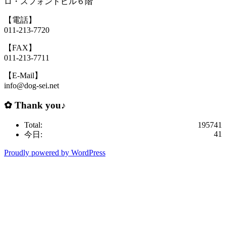
ロ・スフォンドビル６階
【電話】
011-213-7720
【FAX】
011-213-7711
【E-Mail】
info@dog-sei.net
✿ Thank you♪
Total:
195741
41
今日:
Proudly powered by WordPress